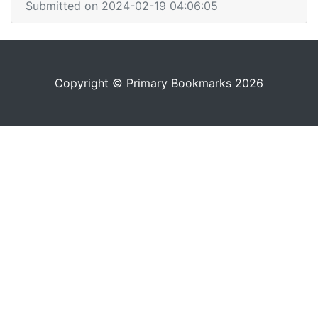
Submitted on 2024-02-19 04:06:05
Copyright © Primary Bookmarks 2026