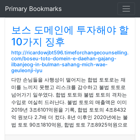
Primary Bookmarks
보스 도메인에 투자해야 할
10가지 징후
http://ricardowjbt596.timeforchangecounselling.
com/boseu-toto-domein-e-daehan-gajang-
ilbanjeog-in-bulman-sahang-mich-wae-
geuleonji-iyu
다만 손님들을 사행성이 떨어지는 합법 토토로는 재
미를 느끼지 못했고 리스크를 감수하고 불법 토토로
넘어가기 일쑤였다. 합법 토토와 불법 토토의 격차는
수입로 여실히 드러난다. 불법 토토의 매출액은 이미
2019년 3조6101억원을 기록, 합법 토토의 4조8432
억 원보다 2.7배 더 컸다. 8년 이후인 2020년에는 불
법 토토 90조1810억원, 합법 토토 7조8925억원으로