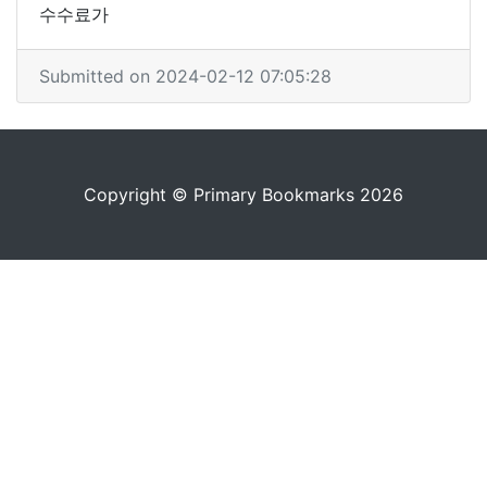
수수료가
Submitted on 2024-02-12 07:05:28
Copyright © Primary Bookmarks 2026