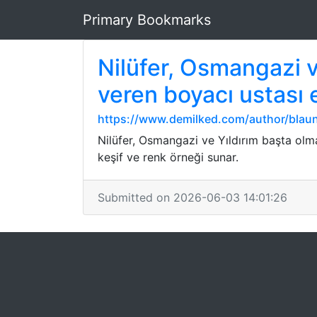
Primary Bookmarks
Nilüfer, Osmangazi 
veren boyacı ustası 
https://www.demilked.com/author/blaun
Nilüfer, Osmangazi ve Yıldırım başta olm
keşif ve renk örneği sunar.
Submitted on 2026-06-03 14:01:26